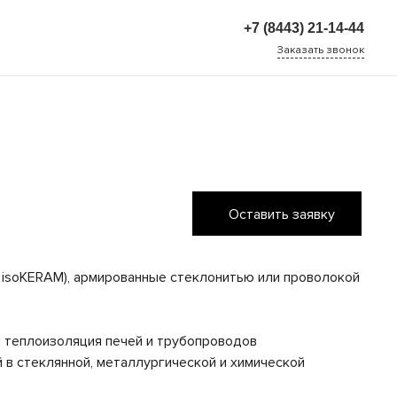
+7 (8443) 21-14-44
Заказать звонок
+7 (8443) 21-14-44
г. Волжский, улица 7-я
Автодорога, дом 27
Пн-Чт: 8:00-17:00 Пн.
8:00-16:00 Cб-Вс:
Выходной
Оставить заявку
ь isoKERAM), армированные стеклонитью или проволокой
 теплоизоляция печей и трубопроводов
й в стеклянной, металлургической и химической