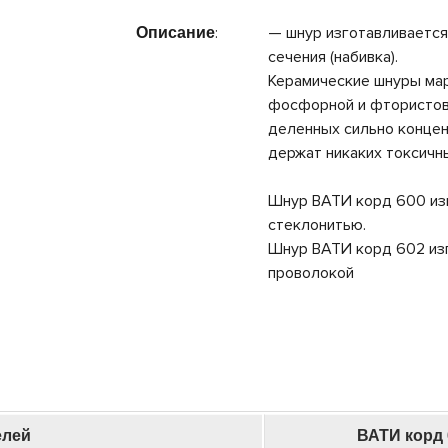
:
— шнур изготавливается
Описание
сечения (набивка).
Керамические шнуры мар
фосфорной и фтористово
деленных сильно концен
держат никаких токсичн
Шнур ВАТИ корд 600 изг
стеклонитью.
Шнур ВАТИ корд 602 изг
проволокой
елей
ВАТИ корд 