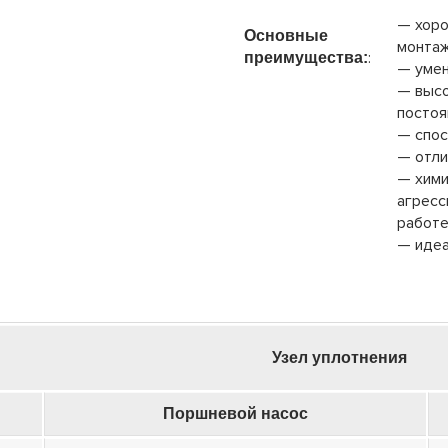
— хоро
Основные
монтаж
:
преимущества:
— умен
— высо
постоя
— спос
— отли
— хими
агресс
работе
— идеа
Узел уплотнения
Поршневой насос