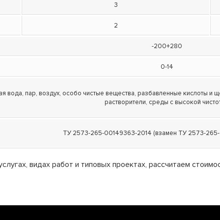
3
2
-200+280
0-14
ая вода, пар, воздух, особо чистые вещества, разбавленные кислоты и щ
растворители, среды с высокой чисто
ТУ 2573-265-00149363-2014 (взамен ТУ 2573-265
слугах, видах работ и типовых проектах, рассчитаем стоимо