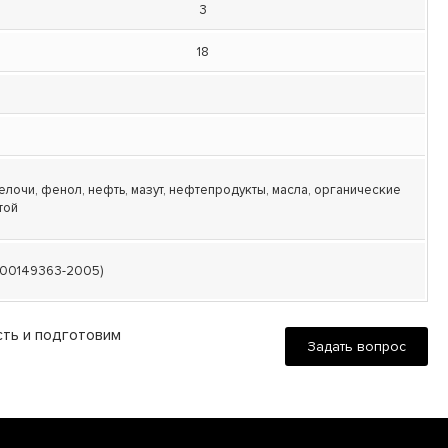
3
18
елочи, фенол, нефть, мазут, нефтепродукты, масла, органические
той
-00149363-2005)
сть и подготовим
Задать вопрос