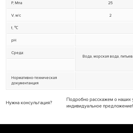
P, Мпа
25
V, м/с
2
t, ℃
pH
Среда:
Вода, морская вода, питьев
Нормативно-техническая
документанция
Подробно расскажем о наших у
Нужна консультация?
индивидуальное предложение!