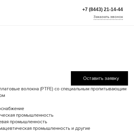
+7 (8443) 21-14-44
Заказать звонок
+7 (8443) 21-14-44
г. Волжский, улица 7-я
Автодорога, дом 27
Пн-Чт: 8:00-17:00 Пн.
8:00-16:00 Cб-Вс:
Выходной
Оставить заявку
латовые волокна (PTFE) со специальным пропитывающим
ом
оснабжение
ическая промышленность
евая промышленность
ацевтическая промышленность и другие