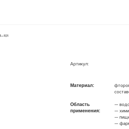
И—101
Артикул:
фтороп
Материал:
состав
__
— вод
Область
— хим
применения:
— пищ
— фарм