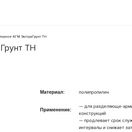
тканое АГМ ЭкстраГрунт ТН
Грунт ТН
полипропилен
Материал:
— для разделяюще-арми
__
Применение:
конструкций
— продлевает срок слу
интервалы и снижает за