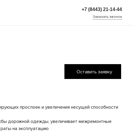
+7 (8443) 21-14-44
Заказать звонок
+7 (8443) 21-14-44
г. Волжский, улица 7-я
Автодорога, дом 27
Пн-Чт: 8:00-17:00 Пн.
8:00-16:00 Cб-Вс:
Выходной
Оставить заявку
рующих прослоек и увеличения несущей способности
жбы дорожной одежды, увеличивает межремонтные
траты на эксплуатацию