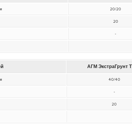
/м
20/20
е
20
е
-
ей
АГМ ЭкстраГрунт Т
/м
40/40
е
-
е
20